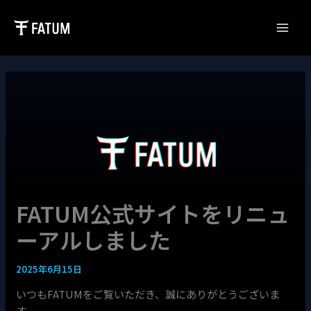
内
容
Main
を
ス
Men
キ
ッ
プ
FATUM公式サイトをリニュ
ーアルしました
2025年6月15日
いつもFATUMをご覧いただき、誠にありがとうございま
す。