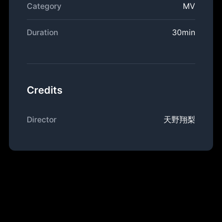
Category
MV
Duration
30min
Credits
Director
天野翔梨