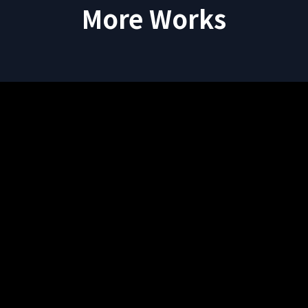
More Works
秦基博「Paint Like a Child」(JTB Collaboration
Movie)
岩田剛典 -「TORICO」(Concept Movie Hawaii
ver.)
「Step by Step」MV
Copyright © 2026 FATUM