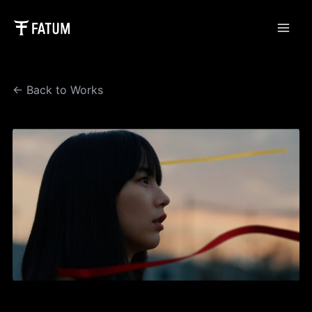
内
容
Main
を
ス
Men
キ
← Back to Works
ッ
プ