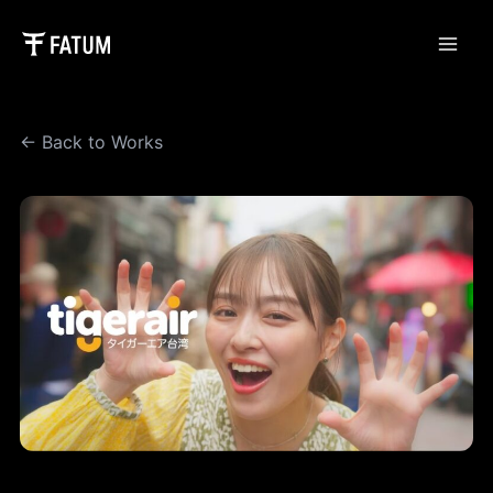
内
容
Main
を
ス
Men
キ
← Back to Works
ッ
プ