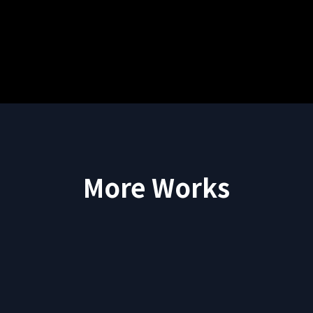
More Works
秦基博「Paint Like a Child」(JTB Collaboration
Movie)
もっと！海外へ 世界をもっと旅しよう。by 岩田
剛典 15秒CM
もっと！海外へ 世界をもっと旅しよう。by 岩田
剛典 30秒CM