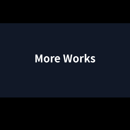
More Works
もっと！海外へ 世界をもっと旅しよ
う。by 岩田剛典 15秒CM