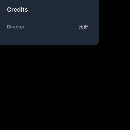
Credits
Director
天野