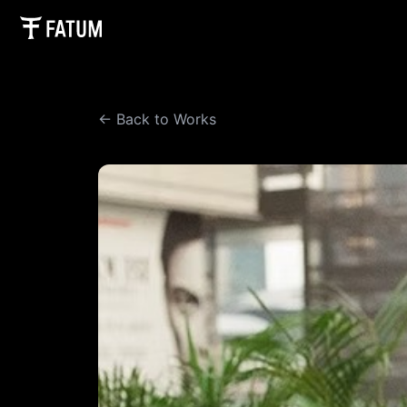
内
容
を
ス
キ
← Back to Works
ッ
プ